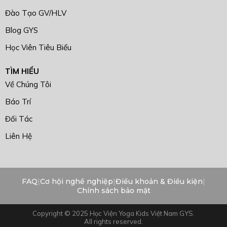
Đào Tạo GV/HLV
Blog GYS
Học Viên Tiêu Biểu
TÌM HIỂU
Về Chúng Tôi
Báo Trí
Đối Tác
Liên Hệ
FAQ
|
Cơ hội nghề nghiệp
|
Điều khoản & Điều kiện
|
Chính sách bảo mật
Copyright © 2025 Học Viện Yoga Kids Việt Nam GYS.
All rights reserved.